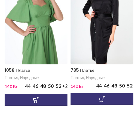
1058 Платье
785 Платье
Платья
,
Нарядные
Платья
,
Нарядные
44
46
48
50
52
44
46
48
50
52
+2
140
Br
140
Br