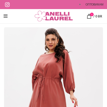
ОПТОВИКАМ
0
/
0
BR