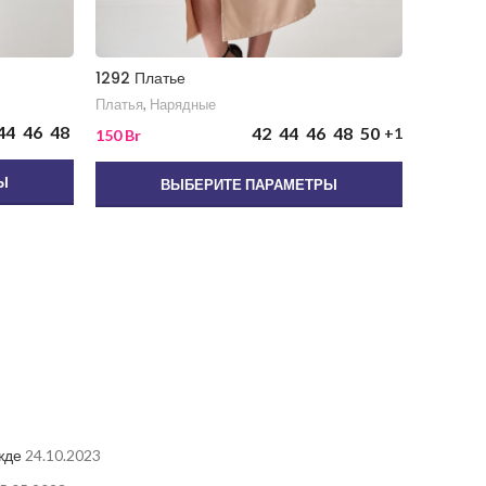
1292 Платье
1320 Пл
Платья
,
Нарядные
Платья
,
П
44
46
48
42
44
46
48
50
+1
150
Br
130
Br
Ы
ВЫБЕРИТЕ ПАРАМЕТРЫ
жде
24.10.2023