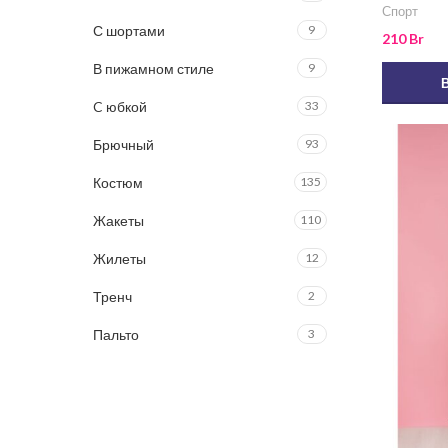
Спорт
С шортами
9
210
Br
В пижамном стиле
9
C юбкой
33
Брючный
93
Костюм
135
Жакеты
110
Жилеты
12
Тренч
2
Пальто
3