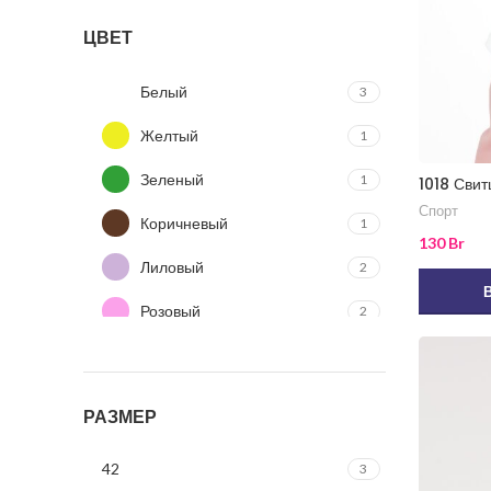
ЦВЕТ
Белый
3
Желтый
1
Зеленый
1
1018 Свит
Спорт
Коричневый
1
130
Br
Лиловый
2
Розовый
2
Синий
1
Фиолетовый
1
РАЗМЕР
Фуксия
2
42
3
Черный
4