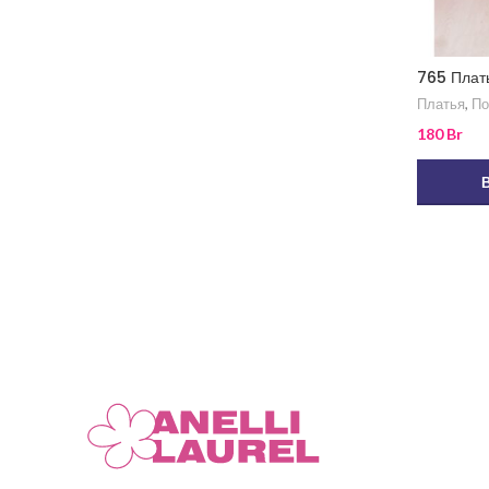
765 Плат
Платья
,
По
180
Br