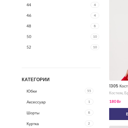
44
4
Изумрудный
1
46
4
Лаванда
1
48
8
Малина
1
50
10
Пудра
1
52
10
Сочная зелень
1
54
7
56
5
КАТЕГОРИИ
58
3
1305 Кос
60
1
Юбки
55
Костюм
,
Б
оверсайз
1
180
Br
Аксессуар
1
Шорты
8
Куртка
2