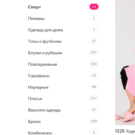
Спорт
11
Пижамы
1
Одежда для дома
1
Топы и футболки
37
Блузки и рубашки
237
Повседневные
133
Сарафаны
21
Нарядные
89
Платья
317
Верхняя одежда
27
Брюки
109
1325 Худ
Комбинезон
3