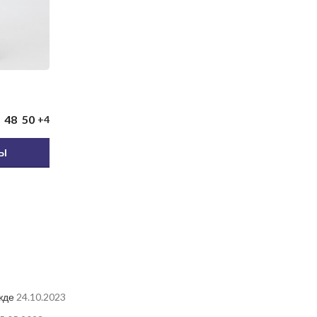
48
50
+4
РЫ
жде
24.10.2023