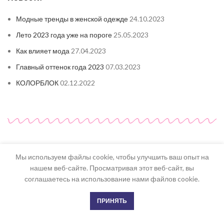
Модные тренды в женской одежде
24.10.2023
Лето 2023 года уже на пороге
25.05.2023
Как влияет мода
27.04.2023
Главный оттенок года 2023
07.03.2023
КОЛОРБЛОК
02.12.2022
ООО «Анелли-Лаурель» УНП 591010821
Мы используем файлы cookie, чтобы улучшить ваш опыт на
Адрес: 230024, Республика Беларусь, Гродно, ул. Советских
нашем веб-сайте. Просматривая этот веб-сайт, вы
пограничников, 95.
соглашаетесь на использование нами файлов cookie.
Свидетельство о государственной регистрации № 0040456 от
13.01.2016 выдано Гродненским горисполкомом
0
ПРИНЯТЬ
Магазин
Список желаний
Корзина
Мой аккаунт
Интернет-магазин зарегистрирован в Торговом реестре РБ