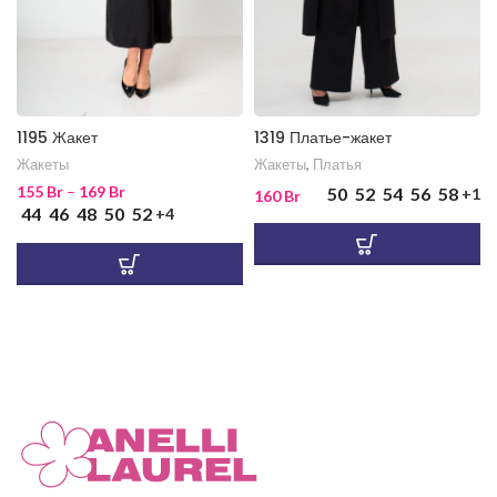
1195 Жакет
1319 Платье-жакет
Жакеты
Жакеты
,
Платья
155
Br
–
169
Br
50
52
54
56
58
+1
160
Br
44
46
48
50
52
+4