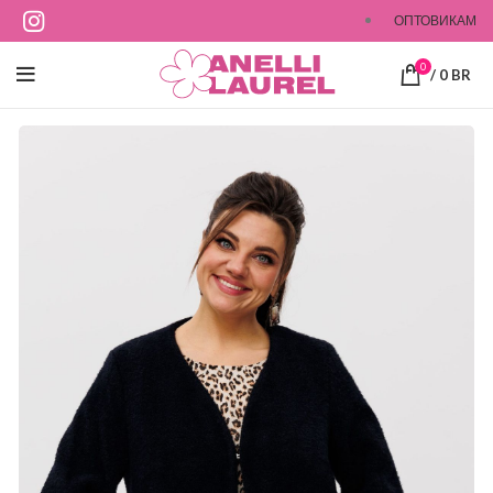
ОПТОВИКАМ
0
/
0
BR