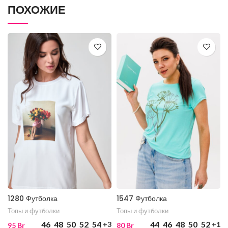
ПОХОЖИЕ
1280 Футболка
1547 Футболка
Топы и футболки
Топы и футболки
46
48
50
52
54
44
46
48
50
52
+3
+1
95
Br
80
Br