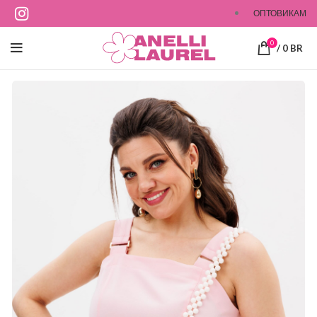
ОПТОВИКАМ
0
/
0
BR