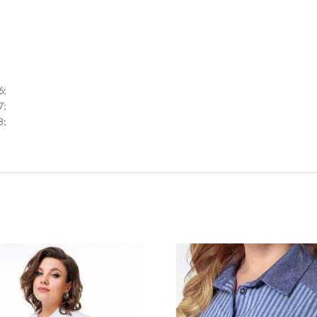
;
6;
7;
8;