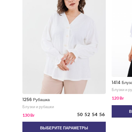
1414 Блуз
Блузки и р
120
Br
1256 Рубашка
Блузки и рубашки
В
50
52
54
56
130
Br
ВЫБЕРИТЕ ПАРАМЕТРЫ