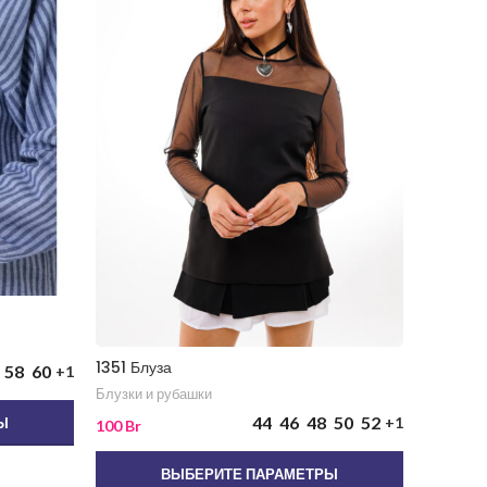
1351 Блуза
987.1 Бл
58
60
+1
Блузки и рубашки
Блузки и
44
46
48
50
52
+1
Ы
100
Br
125
Br
ВЫБЕРИТЕ ПАРАМЕТРЫ