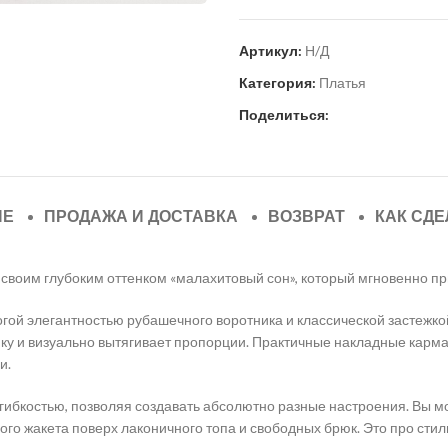
Артикул:
Н/Д
Категория:
Платья
Поделиться:
ИЕ
ПРОДАЖА И ДОСТАВКА
ВОЗВРАТ
КАК СДЕ
своим глубоким оттенком «малахитовый сон», который мгновенно пр
огой элегантностью рубашечного воротника и классической застежк
ку и визуально вытягивает пропорции. Практичные накладные карм
и.
гибкостью, позволяя создавать абсолютно разные настроения. Вы м
ного жакета поверх лаконичного топа и свободных брюк. Это про сти