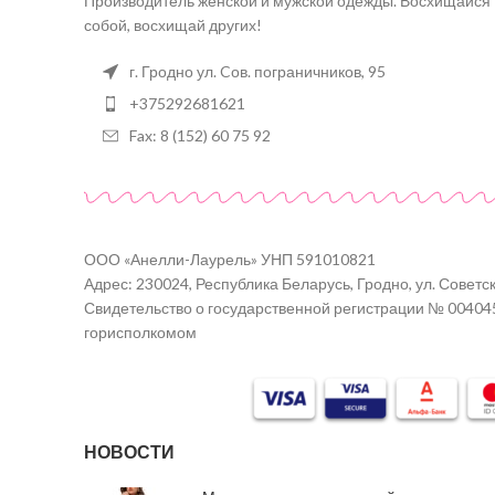
Производитель женской и мужской одежды. Восхищайся
собой, восхищай других!
г. Гродно ул. Cов. пограничников, 95
+375292681621
Fax: 8 (152) 60 75 92
ООО «Анелли-Лаурель» УНП 591010821
Адрес: 230024, Республика Беларусь, Гродно, ул. Советск
Свидетельство о государственной регистрации № 00404
горисполкомом
НОВОСТИ