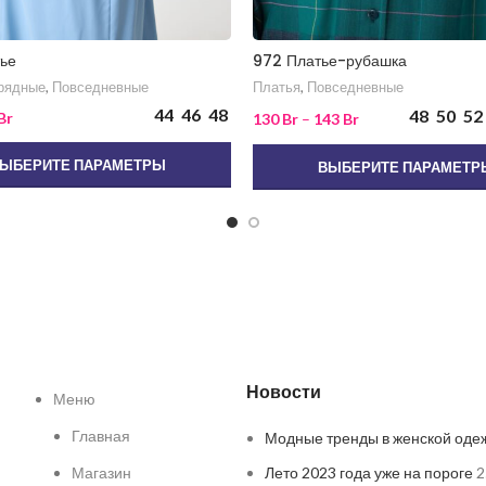
ье
972 Платье-рубашка
рядные
,
Повседневные
Платья
,
Повседневные
44
46
48
48
50
52
Br
130
Br
–
143
Br
ЫБЕРИТЕ ПАРАМЕТРЫ
ВЫБЕРИТЕ ПАРАМЕТР
Новости
Меню
Главная
Модные тренды в женской оде
Магазин
Лето 2023 года уже на пороге
2