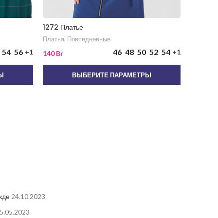
1272 Платье
1159 Пла
Платья
,
Повседневные
Платья
,
П
54
56
46
48
50
52
54
+1
+1
130
Br
140
Br
Ы
ВЫБЕРИТЕ ПАРАМЕТРЫ
жде
24.10.2023
5.05.2023