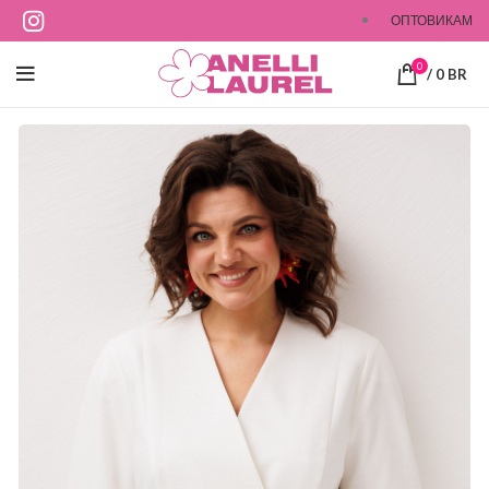
ОПТОВИКАМ
0
/
0
BR