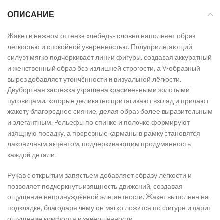
ОПИСАНИЕ
Жакет в нежном оттенке «лебедь» словно наполняет образ
лёгкостью и спокойной уверенностью. Полуприлегающий
силуэт мягко подчеркивает линии фигуры, создавая аккуратный
и женственный образ без излишней строгости, а V-образный
вырез добавляет утончённости и визуальной лёгкости.
Двубортная застёжка украшена красивенными золотыми
пуговицами, которые деликатно притягивают взгляд и придают
жакету благородное сияние, делая образ более выразительным
и элегантным. Рельефы по спинке и полочке формируют
изящную посадку, а прорезные карманы в рамку становятся
лаконичным акцентом, подчеркивающим продуманность
каждой детали.
Рукав с открытым запястьем добавляет образу лёгкости и
позволяет подчеркнуть изящность движений, создавая
ощущение непринуждённой элегантности. Жакет выполнен на
подкладке, благодаря чему он мягко ложится по фигуре и дарит
ощущение комфорта и завершённости.