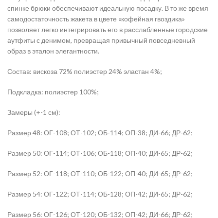
спинке брюки обеспечивают идеальную посадку. В то же время
самодостаточность жакета в цвете «кофейная гвоздика»
позволяет легко интегрировать его в расслабленные городские
аутфиты с денимом, превращая привычный повседневный
образ в эталон элегантности.
Состав: вискоза 72% полиэстер 24% эластан 4%;
Подкладка: полиэстер 100%;
Замеры (+-1 см):
Размер 48: ОГ-108; ОТ-102; ОБ-114; ОП-38; ДИ-66; ДР-62;
Размер 50: ОГ-114; ОТ-106; ОБ-118; ОП-40; ДИ-65; ДР-62;
Размер 52: ОГ-118; ОТ-110; ОБ-122; ОП-40; ДИ-65; ДР-62;
Размер 54: ОГ-122; ОТ-114; ОБ-128; ОП-42; ДИ-65; ДР-62;
Размер 56: ОГ-126; ОТ-120; ОБ-132; ОП-42; ДИ-66; ДР-62;