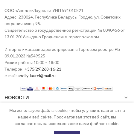
ООО «Анелли-Лаурель» УНП 591010821
Адрес: 230024, Республика Беларусь, Гродно, ул. Советских
пограничников, 95.
Свидетельство о государственной регистрации № 0040456 от
13.01.2016 выдано Гродненским горисполкомом
Интернет-магазин зарегистрирован в Торговом реестре РБ
09.01.2023 №549525
Режим работы 10:00 – 18:00
Телефон:
+375(29)268-16-21
e-mail:
anelly-laurel@mail.ru
НОВОСТИ
Мы используем файлы cookie, чтобы улучшить ваш опыт на
нашем веб-сайте. Просматривая этот веб-сайт, вы
ANELLI
2023 ТР РБ №549525 от 09.01.2023 CREATED BY
STAR0081
соглашаетесь на использование нами файлов cookie.
0