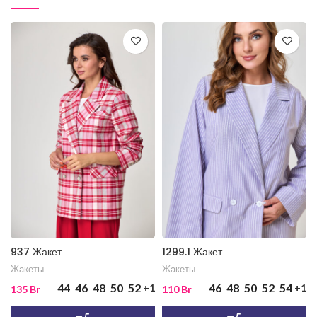
937 Жакет
1299.1 Жакет
Жакеты
Жакеты
44
46
48
50
52
46
48
50
52
54
+1
+1
135
Br
110
Br