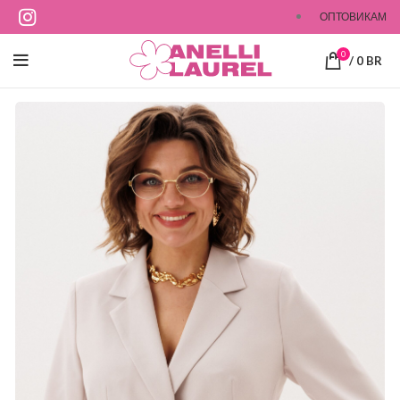
ОПТОВИКАМ
0
/
0
BR