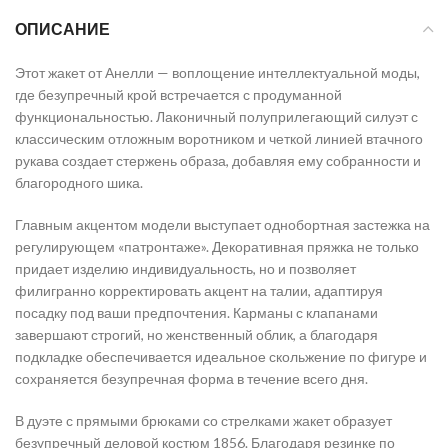
ОПИСАНИЕ
Этот жакет от Анелли — воплощение интеллектуальной моды,
где безупречный крой встречается с продуманной
функциональностью. Лаконичный полуприлегающий силуэт с
классическим отложным воротником и четкой линией втачного
рукава создает стержень образа, добавляя ему собранности и
благородного шика.
Главным акцентом модели выступает однобортная застежка на
регулирующем «патронтаже». Декоративная пряжка не только
придает изделию индивидуальность, но и позволяет
филигранно корректировать акцент на талии, адаптируя
посадку под ваши предпочтения. Карманы с клапанами
завершают строгий, но женственный облик, а благодаря
подкладке обеспечивается идеальное скольжение по фигуре и
сохраняется безупречная форма в течение всего дня.
В дуэте с прямыми брюками со стрелками жакет образует
безупречный деловой костюм 1856. Благодаря резинке по