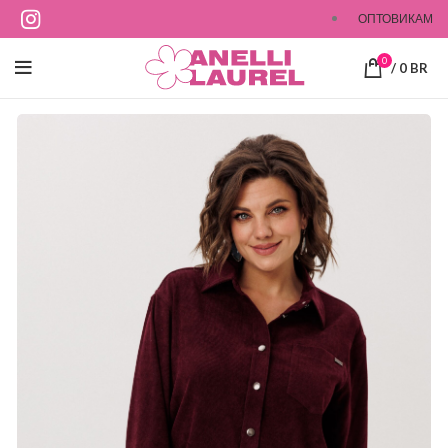
ОПТОВИКАМ
0
/
0
BR