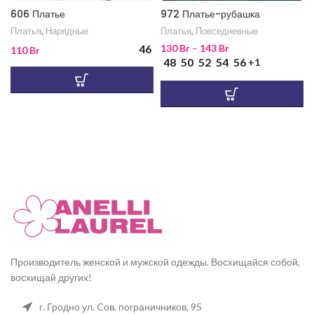
606 Платье
972 Платье-рубашка
Платья
,
Нарядные
Платья
,
Повседневные
46
130
Br
–
143
Br
110
Br
48
50
52
54
56
+1
Производитель женской и мужской одежды. Восхищайся собой,
восхищай других!
г. Гродно ул. Cов. пограничников, 95