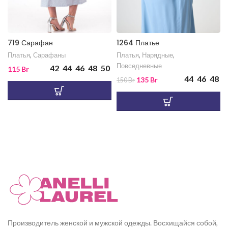
719 Сарафан
1264 Платье
Платья
,
Сарафаны
Платья
,
Нарядные
,
Повседневные
42
44
46
48
50
115
Br
44
46
48
135
Br
150
Br
Производитель женской и мужской одежды. Восхищайся собой,