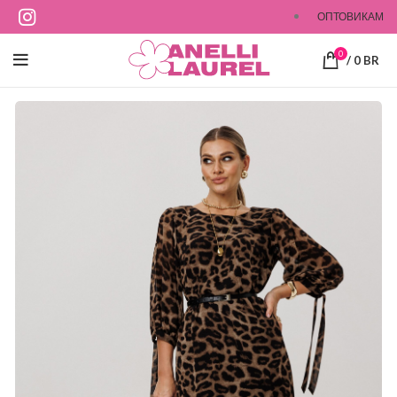
ОПТОВИКАМ
0
/
0
BR