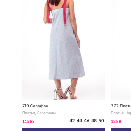
719 Сарафан
772 Плат
Платья
,
Сарафаны
Платья
,
На
42
44
46
48
50
115
Br
125
Br