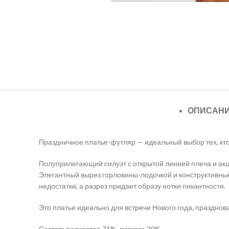
ОПИСАН
Праздничное платье-футляр — идеальный выбор тех, кто 
Полуприлегающий силуэт с открытой линией плеча и акц
Элегантный вырез горловины-лодочкой и конструктивны
недостатки, а разрез придает образу нотки пикантности.
Это платье идеально для встречи Нового года, празднов
Состав: полиэстер 71%, вискоза 29%.