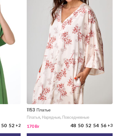
1153 Платье
785 Пла
Платья
,
Нарядные
,
Повседневные
Платья
,
50
52
48
50
52
54
56
+2
+3
140
Br
170
Br