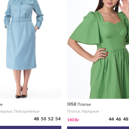
ье
1058 Платье
рядные
,
Повседневные
Платья
,
Нарядные
48
50
52
54
44
46
48
140
Br