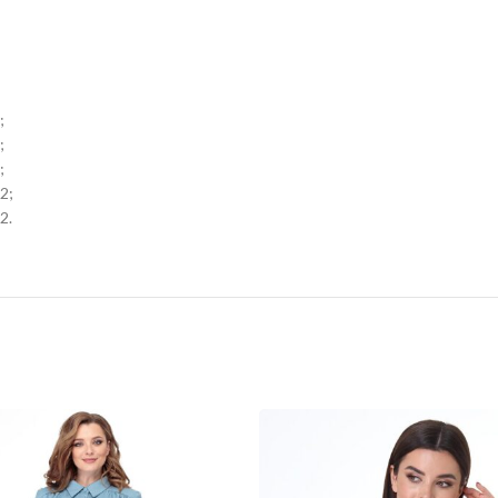
;
;
;
2;
2.