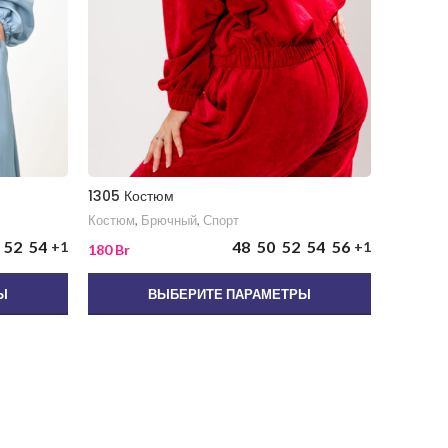
1305 Костюм
1426 Ко
Костюм
,
Брючный
,
Спорт
Костюм
,
52
54
48
50
52
54
56
+1
+1
180
Br
340
Br
Ы
ВЫБЕРИТЕ ПАРАМЕТРЫ