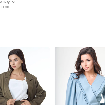
о низу)-64;
ШП-30.