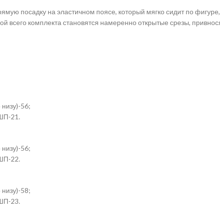
ую посадку на эластичном поясе, который мягко сидит по фигуре,
 всего комплекта становятся намеренно открытые срезы, привносящ
 низу)-56;
ШП-21.
 низу)-56;
ШП-22.
 низу)-58;
ШП-23.