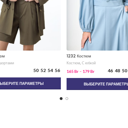
тюм
1232 Костюм
шортами
Костюм
,
C юбкой
50
52
54
56
46
48
50
165
Br
–
179
Br
ЫБЕРИТЕ ПАРАМЕТРЫ
ВЫБЕРИТЕ ПАРАМЕТР