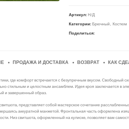
Артикул:
Н/Д
Категории:
Брючный
,
Костюм
Поделиться:
ИЕ
ПРОДАЖА И ДОСТАВКА
ВОЗВРАТ
КАК СДЕ
ики, где комфорт встречается с безупречным вкусом. Свободный си
льно стильным и целостным ансамблем. Идея кроя заключается в эл
ый и завершенный образ.
 свитшота, представляет собой мастерское сочетание расслабленны
авершаясь аккуратной манжетой. Фронтальная часть оформлена изящ
сти. Низ свитшота, оформленный на кулиске, позволяет вам самост