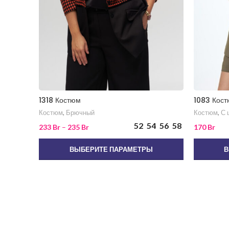
1318 Костюм
1083 Кос
Костюм
,
Брючный
Костюм
,
С 
52
54
56
58
233
Br
–
235
Br
170
Br
ВЫБЕРИТЕ ПАРАМЕТРЫ
В