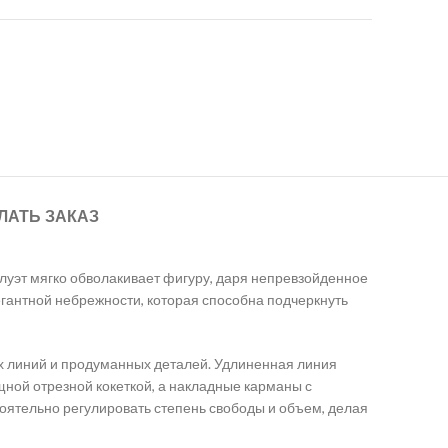
ЛАТЬ ЗАКАЗ
луэт мягко обволакивает фигуру, даря непревзойденное
егантной небрежности, которая способна подчеркнуть
х линий и продуманных деталей. Удлиненная линия
ной отрезной кокеткой, а накладные карманы с
оятельно регулировать степень свободы и объем, делая