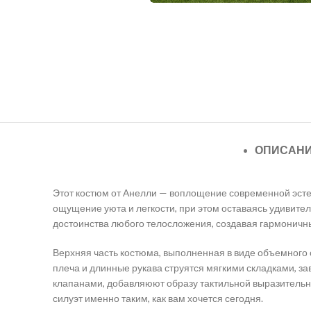
ОПИСАН
Этот костюм от Анелли — воплощение современной эстет
ощущение уюта и легкости, при этом оставаясь удивите
достоинства любого телосложения, создавая гармоничн
Верхняя часть костюма, выполненная в виде объемного
плеча и длинные рукава струятся мягкими складками, з
клапанами, добавляюют образу тактильной выразительно
силуэт именно таким, как вам хочется сегодня.