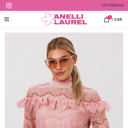
ОПТОВИКАМ
0
/
0
BR