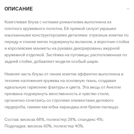
ОПИСАНИЕ
Кокетливая блуза с нотками романтизма выполнена из
плотного кружевного полотна. Её прямой силуэт украшен
изысканными конструкторскими деталями: отрезные кокетки по
переду и спинке мягко подчеркнуты воланом, а воротник-стойка
и королевские манжеты на рукавах декорированы ажурной
кружевной отделкой. Застёжка на пуговицы, расположенная по
задней стойке, добавляет модели особый шарм.
Нижняя часть блузы от линии кокетки эффектно выполнена в
технике наложения кружева на основную ткань, создавая
идеальную гармонию фактуры и цвета. Эта вещь от Анелли
призвана подчеркнуть женственность и чувство стиля,
органично сочетаясь со строгими элементами делового
гардероба, такими как юбка-карандаш или брюки палаццо.
Состав: вискоза 68%, полиэстер 28%, спандекс 4%;
Подкладка: вискоза 60%, полиэстер 40%.