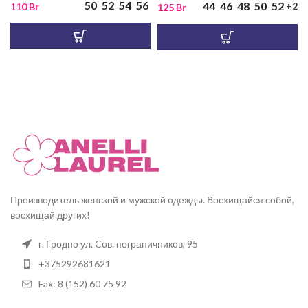
50
52
54
56
44
46
48
50
52
+2
110
Br
125
Br
Производитель женской и мужской одежды. Восхищайся собой,
восхищай других!
г. Гродно ул. Cов. пограничников, 95
+375292681621
Fax: 8 (152) 60 75 92