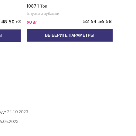
1087.1 Топ
812 Блу
Блузки и рубашки
Блузки и
52
54
56
58
48
50
+3
90
Br
95
Br
ВЫБЕРИТЕ ПАРАМЕТРЫ
Ы
жде
24.10.2023
5.05.2023