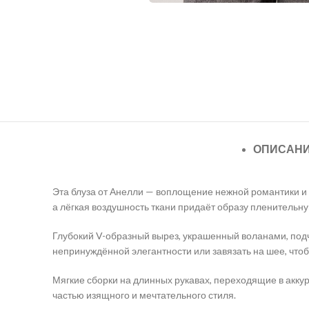
ОПИСАН
Эта блуза от Анелли — воплощение нежной романтики и 
а лёгкая воздушность ткани придаёт образу пленительн
Глубокий V-образный вырез, украшенный воланами, подч
непринуждённой элегантности или завязать на шее, что
Мягкие сборки на длинных рукавах, переходящие в акку
частью изящного и мечтательного стиля.