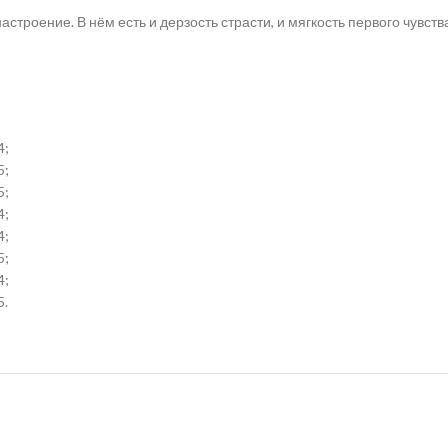
настроение. В нём есть и дерзость страсти, и мягкость первого чувств
4;
5;
5;
4;
4;
5;
4;
5.