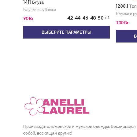
1411 Блуза
1288.1 Топ
Блузки и рубашки
Блузки и р
42
44
46
48
50
+1
90
Br
100
Br
ВЫБЕРИТЕ ПАРАМЕТРЫ
В
Производитель женской и мужской одежды. Восхищайся
собой, восхищай других!