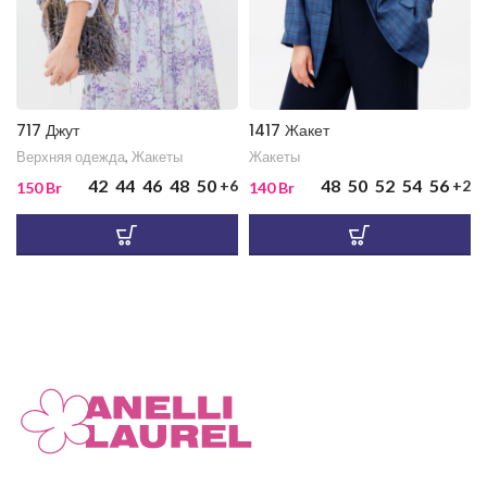
717 Джут
1417 Жакет
Верхняя одежда
,
Жакеты
Жакеты
42
44
46
48
50
48
50
52
54
56
+6
+2
150
Br
140
Br