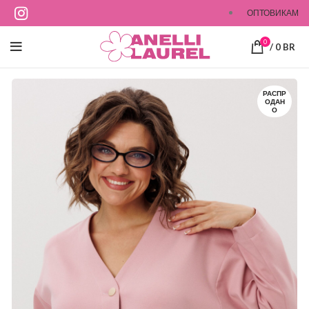
ОПТОВИКАМ
0
/
0
BR
РАСПР
ОДАН
О