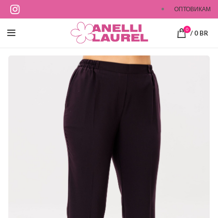
ОПТОВИКАМ
0
/
0
BR