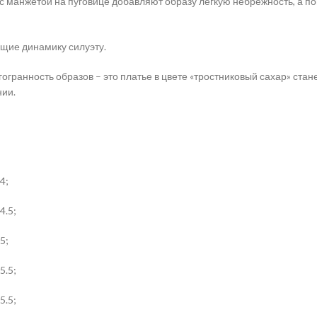
 манжетой на пуговице добавляют образу лёгкую небрежность, а по
щие динамику силуэту.
ранность образов – это платье в цвете «тростниковый сахар» стан
нии.
4;
4.5;
5;
5.5;
5.5;