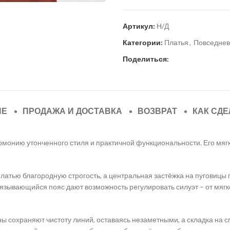
Артикул:
Н/Д
Категории:
Платья
,
Повседне
Поделиться:
ИЕ
ПРОДАЖА И ДОСТАВКА
ВОЗВРАТ
КАК СДЕ
монию утонченного стиля и практичной функциональности. Его мяг
латью благородную строгость, а центральная застёжка на пуговицы 
авязывающийся пояс дают возможность регулировать силуэт – от мяг
 сохраняют чистоту линий, оставаясь незаметными, а складка на сп