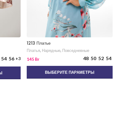
1213 Платье
772 Пла
Платья
,
Нарядные
,
Повседневные
Платья
,
48
50
52
54
54
56
+3
145
Br
125
Br
ВЫБЕРИТЕ ПАРАМЕТРЫ
Ы