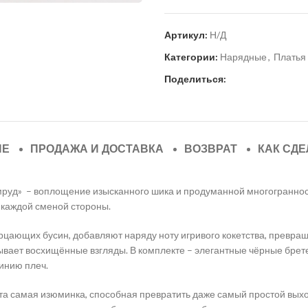
Артикул:
Н/Д
Категории:
Нарядные
,
Платья
Поделиться:
ИЕ
ПРОДАЖА И ДОСТАВКА
ВОЗВРАТ
КАК СДЕ
мруд»
– воплощение изысканного шика и продуманной многогранност
 каждой сменой стороны.
ающих бусин, добавляют наряду ноту игривого кокетства, превраща
овывает восхищённые взгляды. В комплекте – элегантные чёрные бре
инию плеч.
а та самая изюминка, способная превратить даже самый простой вых