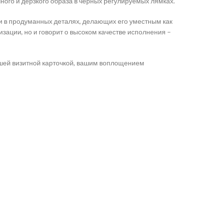
ного и дерзкого образа в чёрных регулируемых лямках.
 и в продуманных деталях, делающих его уместным как
изации, но и говорит о высоком качестве исполнения –
вашей визитной карточкой, вашим воплощением