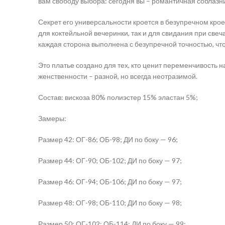
вам свободу выбора: сегодня вы – романтичная соблазн
Секрет его универсальности кроется в безупречном крое
для коктейльной вечеринки, так и для свидания при свеч
каждая сторона выполнена с безупречной точностью, чт
Это платье создано для тех, кто ценит переменчивость
женственности – разной, но всегда неотразимой.
Состав: вискоза 80% полиэстер 15% эластан 5%;
Замеры:
Размер 42: ОГ-86; ОБ-98; ДИ по боку — 96;
Размер 44: ОГ-90; ОБ-102; ДИ по боку — 97;
Размер 46: ОГ-94; ОБ-106; ДИ по боку — 97;
Размер 48: ОГ-98; ОБ-110; ДИ по боку — 98;
Размер 50: ОГ-102; ОБ-114; ДИ по боку — 99;