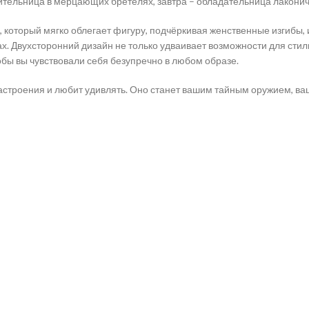
ительница в мерцающих бретелях, завтра – обладательница лаконич
, который мягко облегает фигуру, подчёркивая женственные изгибы,
ах. Двухсторонний дизайн не только удваивает возможности для стил
обы вы чувствовали себя безупречно в любом образе.
 настроения и любит удивлять. Оно станет вашим тайным оружием, 