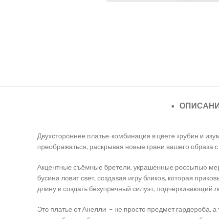
ОПИСАН
Двухстороннее платье-комбинация в цвете «рубин и изу
преображаться, раскрывая новые грани вашего образа с
Акцентные съёмные бретели, украшенные россыпью мерц
бусина ловит свет, создавая игру бликов, которая прик
длину и создать безупречный силуэт, подчёркивающий л
Это платье от Анелли
– не просто предмет гардероба, 