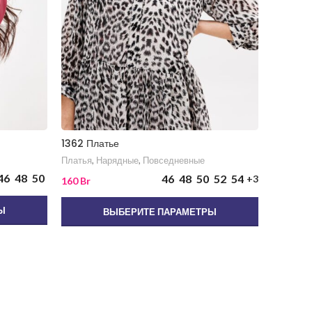
1362 Платье
719 Сар
Платья
,
Нарядные
,
Повседневные
Платья
,
46
48
50
46
48
50
52
54
+3
115
Br
160
Br
Ы
ВЫБЕРИТЕ ПАРАМЕТРЫ