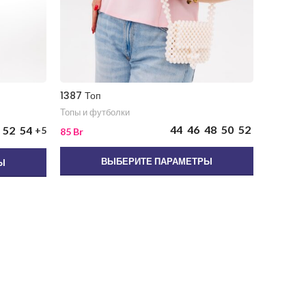
1387 Топ
1550 Фу
Топы и футболки
Топы и ф
44
46
48
50
52
52
54
+5
85
Br
80
Br
ВЫБЕРИТЕ ПАРАМЕТРЫ
Ы