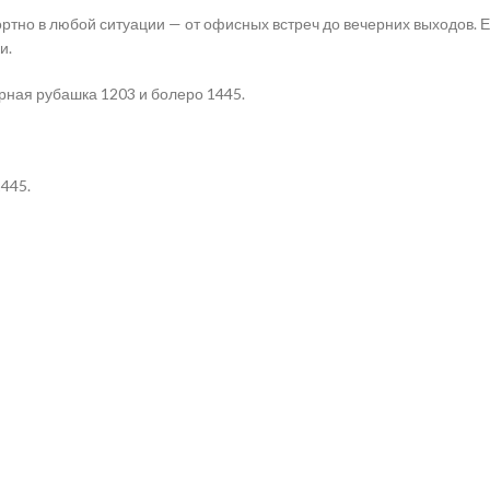
фортно в любой ситуации — от офисных встреч до вечерних выходов.
и.
ерная рубашка 1203 и болеро 1445.
445.