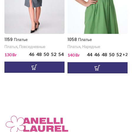
1159 Платье
1058 Платье
Платья
,
Повседневные
Платья
,
Нарядные
46
48
50
52
54
44
46
48
50
52
+2
130
Br
140
Br