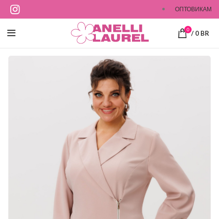
ОПТОВИКАМ
0
/
0
BR