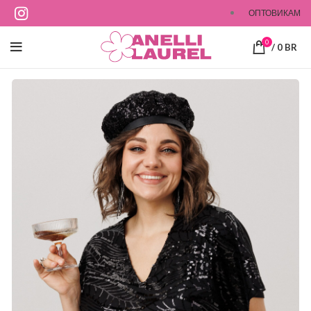
ОПТОВИКАМ
0
/
0
BR