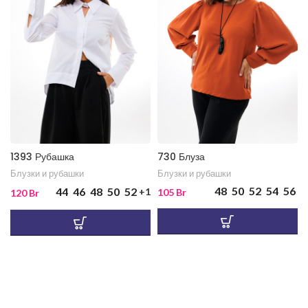
1393 Рубашка
730 Блуза
Блузки и рубашки
Блузки и рубашки
48
50
52
54
56
44
46
48
50
52
+1
105
Br
120
Br