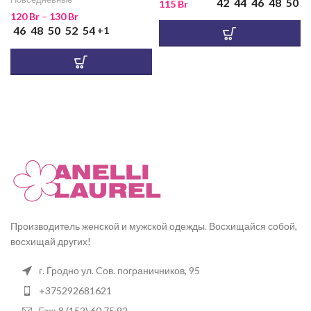
42
44
46
48
50
115
Br
120
Br
–
130
Br
46
48
50
52
54
+1
Производитель женской и мужской одежды. Восхищайся собой,
восхищай других!
г. Гродно ул. Cов. пограничников, 95
+375292681621
Fax: 8 (152) 60 75 92