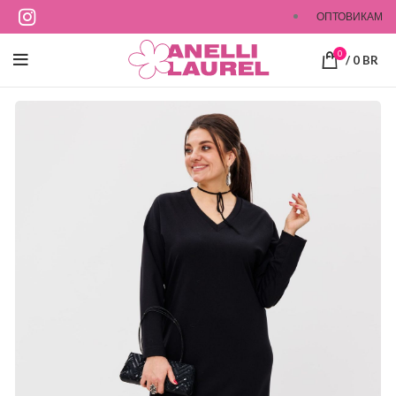
ОПТОВИКАМ
0
/
0
BR