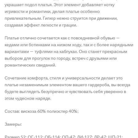
украшает подол платья. Этот элемент добавляет нотку
игривости и романтики, делая платье особенно
привлекательным. Гипюр нежно струится при движении,
создавая эффект легкости и грации.
Платье отлично сочетается как с повседневной обувью —
кедами или ботинками на низком ходу, так и с более нарядными
вариантами — туфлями на каблуках. Оно станет прекрасным
выбором для прогулок по городу, встреч с друзьями или
романтических свиданий.
Сочетание комфорта, стиля и универсальности делает это
платье незаменимым элементом вашего гардероба, вы всегда
будете выглядеть безупречно и чувствовать себя уверенно в
этом чудесном наряде.
Состав: вискоза 60% полиэстер 40%;
Замеры:
Размер 52: ОГ-112; ОБ-114; ОП-47; ДИ-127; ДР-47; ШП-21;