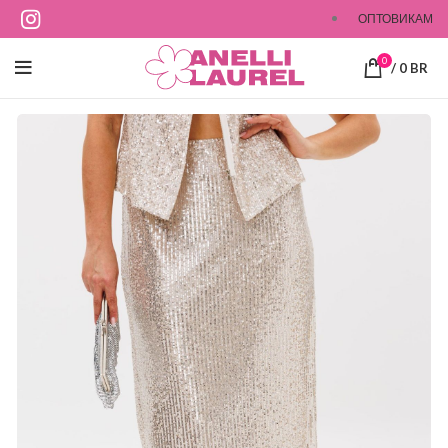
ОПТОВИКАМ
0
/
0
BR