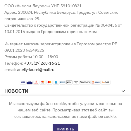
ООО «Анелли-Лаурель» УНП 591010821
Адрес: 230024, Республика Беларусь, Гродно, ул. Советских
пограничников, 95.
Свидетельство о государственной регистрации № 0040456 от
13.01.2016 выдано Гродненским горисполкомом
Интернет-магазин зарегистрирован в Торговом реестре РБ
09.01.2023 №549525
Режим работы 10:00 – 18:00
Телефон:
+375(29)268-16-21
e-mail:
anelly-laurel@mail.ru
НОВОСТИ
Мы используем файлы cookie, чтобы улучшить ваш опыт на
нашем веб-сайте. Просматривая этот веб-сайт, вы
ANELLI
2023 ТР РБ №549525 от 09.01.2023 CREATED BY
STAR0081
соглашаетесь на использование нами файлов cookie.
0
ПРИНЯТЬ