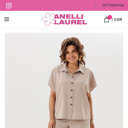
ОПТОВИКАМ
0
/
0
BR