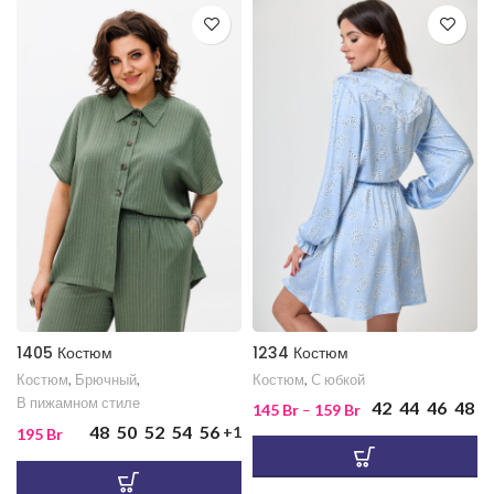
1405 Костюм
1234 Костюм
Костюм
,
Брючный
,
Костюм
,
C юбкой
В пижамном стиле
42
44
46
48
145
Br
–
159
Br
48
50
52
54
56
+1
195
Br