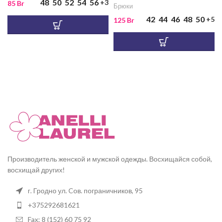
48
50
52
54
56
+3
85
Br
Брюки
42
44
46
48
50
+5
125
Br
Производитель женской и мужской одежды. Восхищайся собой,
восхищай других!
г. Гродно ул. Cов. пограничников, 95
+375292681621
Fax: 8 (152) 60 75 92