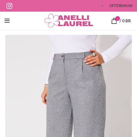
ОПТОВИКАМ
0
/
0
BR