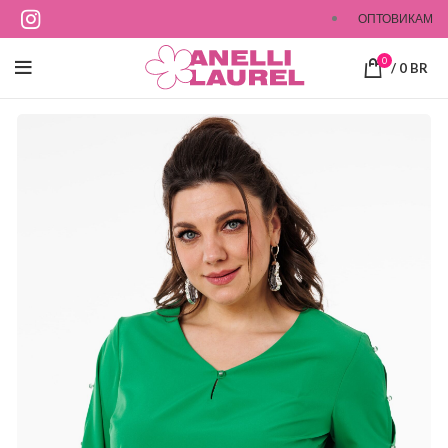
ОПТОВИКАМ
0
/
0
BR