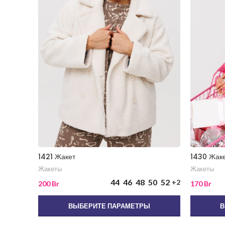
1421 Жакет
1430 Жак
Жакеты
Жакеты
44
46
48
50
52
+2
200
Br
170
Br
ВЫБЕРИТЕ ПАРАМЕТРЫ
В