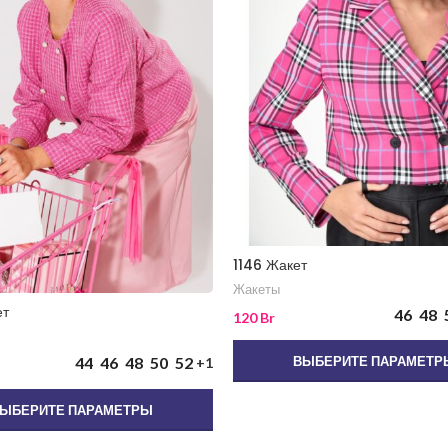
1146 Жакет
Жакеты
ет
46
48
120
Br
ВЫБЕРИТЕ ПАРАМЕТР
44
46
48
50
52
+1
ЫБЕРИТЕ ПАРАМЕТРЫ