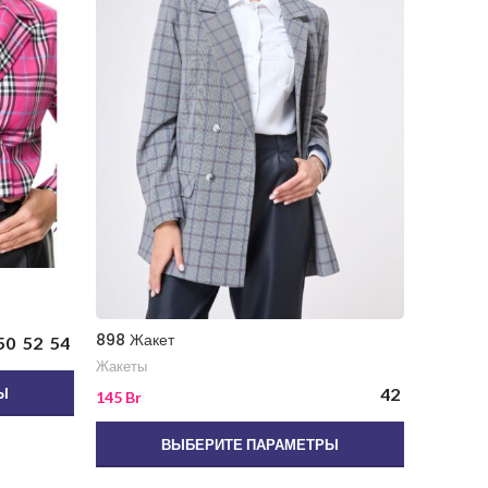
1418 Жа
Жакеты
898 Жакет
50
52
54
205
Br
Жакеты
42
Ы
145
Br
ВЫБЕРИТЕ ПАРАМЕТРЫ