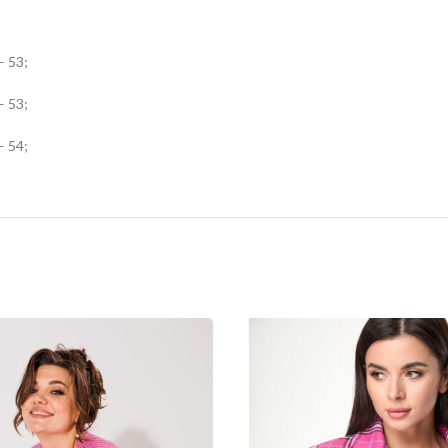
— 53;
— 53;
— 54;