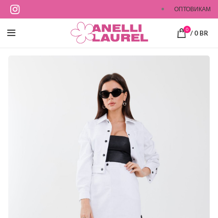
ОПТОВИКАМ
0
/
0
BR