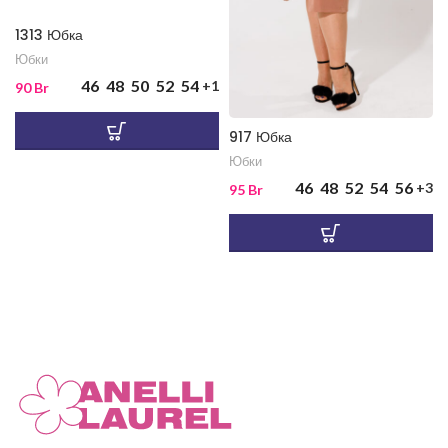
1313 Юбка
Юбки
46
48
50
52
54
+1
90
Br
917 Юбка
Юбки
46
48
52
54
56
+3
95
Br