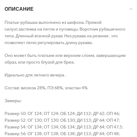
ОПИСАНИЕ
Платье-рубашка выполнено из шифона. Прямой
силуэт,застежка на петли и пуговицы. Воротник рубашечного
типа. Длинный втачной рукав. Низ рукава на резинке , что
позволяет легко регулировать длину рукава.
Оно может быть платьем или верхним слоем, завершающим
образ, или просто блузой для брюк.
Идеально для летнего вечера .
Состав: вискоза 28%, ПЭ 68%, эластан 4%
Замеры:
Размер 50: ОГ 124; ОТ 124; ОБ 124; ДИ 112; ДР 62; ОП 46;
Размер 52: ОГ 130; ОТ 130; ОБ 130; ДИ 113; ДР 64; ОП 47;
Размер 54: ОГ 134; ОТ 134; ОБ 134; ДИ 113; ДР 64; ОП 47,5;
Размер 56: ОГ 138; ОТ 138; ОБ 138; ДИ 113; ДР 64; ОП 48;