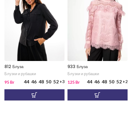
812 Блуза
933 Блуза
Блузки и рубашки
Блузки и рубашки
44
46
48
50
52
44
46
48
50
52
+3
+2
95
Br
125
Br