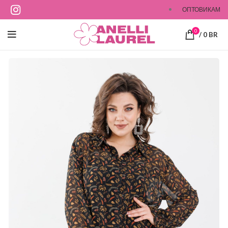
ОПТОВИКАМ
0
/
0
BR