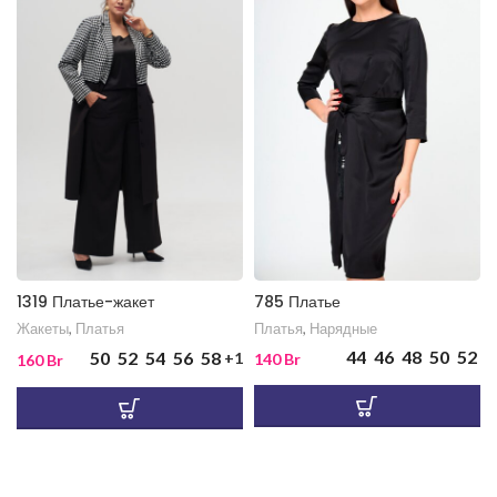
1319 Платье-жакет
785 Платье
Жакеты
,
Платья
Платья
,
Нарядные
44
46
48
50
52
50
52
54
56
58
+1
140
Br
160
Br