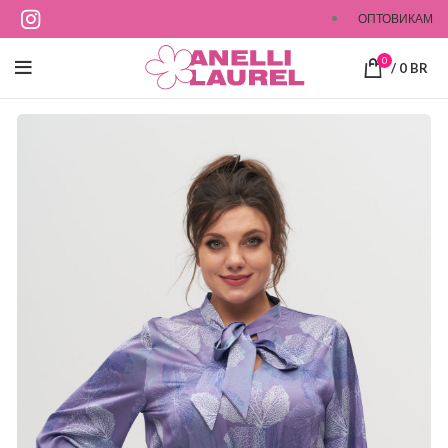
ОПТОВИКАМ
0
/
0
BR