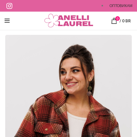
ОПТОВИКАМ
0
/
0
BR