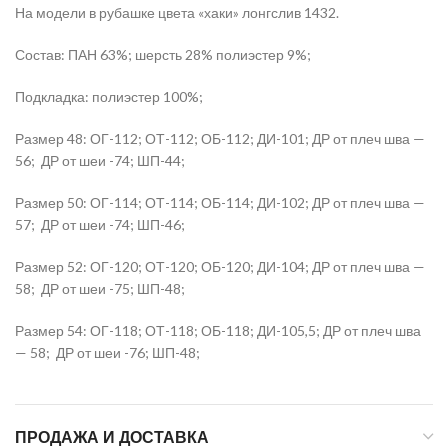
На модели в рубашке цвета «хаки» лонгслив 1432.
Состав: ПАН 63%; шерсть 28% полиэстер 9%;
Подкладка: полиэстер 100%;
Размер 48: ОГ-112; ОТ-112; ОБ-112; ДИ-101; ДР от плеч шва —
56;
ДР от шеи -74; ШП-44;
Размер 50: ОГ-114; ОТ-114; ОБ-114; ДИ-102; ДР от плеч шва —
57;
ДР от шеи -74; ШП-46;
Размер 52: ОГ-120; ОТ-120; ОБ-120; ДИ-104; ДР от плеч шва —
58;
ДР от шеи -75; ШП-48;
Размер 54: ОГ-118; ОТ-118; ОБ-118; ДИ-105,5; ДР от плеч шва
— 58;
ДР от шеи -76; ШП-48;
ПРОДАЖА И ДОСТАВКА