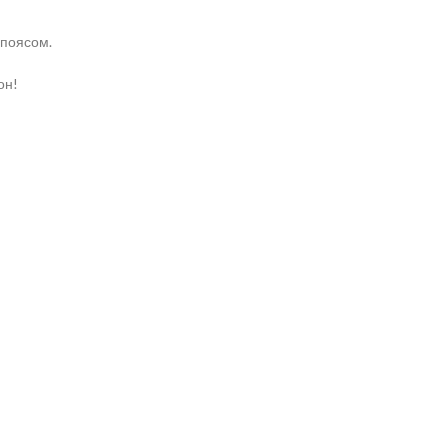
 поясом.
он!