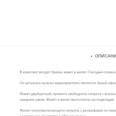
ОПИСАН
В комплект входят брюки, жакет и жилет. Сегодня слож
Он актуален на всех мероприятиях, является базой офи
Жакет двубортный, прямого свободного силуэта с втач
средним швом. Жакет и жилет выполнены на подкладке.
Жилет полуприлегающего силуэта, с рельефами по перед
регулируемый хлястик в области талии.