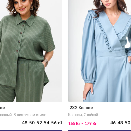
тюм
1232 Костюм
ючный
,
В пижамном стиле
Костюм
,
C юбкой
48
50
52
54
56
46
48
50
+1
165
Br
–
179
Br