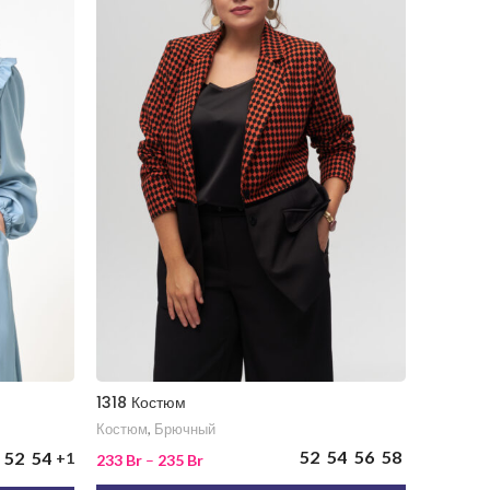
1318 Костюм
1426 Ко
Костюм
,
Брючный
Костюм
,
52
54
56
58
52
54
+1
233
Br
–
235
Br
340
Br