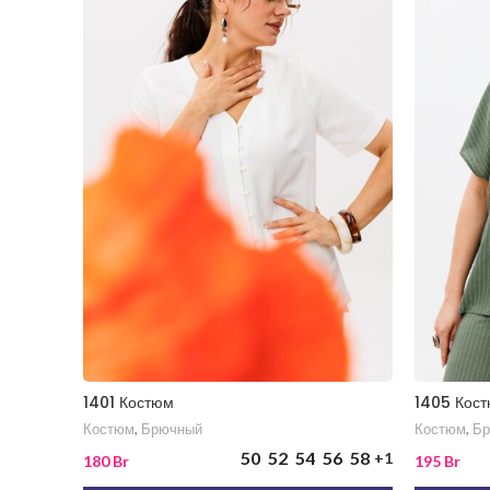
1401 Костюм
1405 Кос
Костюм
,
Брючный
Костюм
,
Бр
50
52
54
56
58
+1
180
Br
195
Br